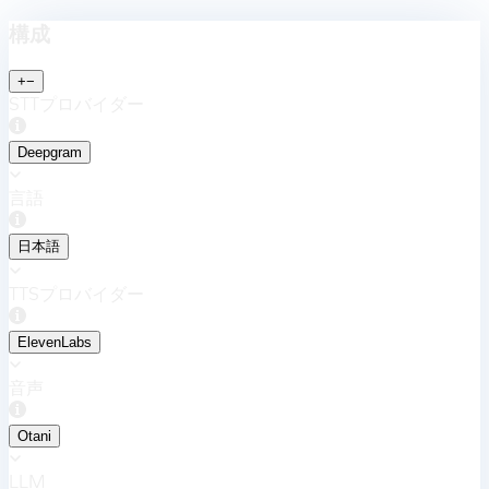
構成
+
−
STTプロバイダー
Deepgram
言語
日本語
TTSプロバイダー
ElevenLabs
音声
Otani
LLM